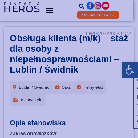
PRZEKAŻ DAROWIZNĘ
FH/04/07/2026/DCZ
Obsługa klienta (m/k) – staż
dla osoby z
niepełnosprawnościami –
Ot
Lublin / Świdnik
Lublin / Świdnik
Staż
Pełny etat
elastycznie
Opis stanowiska
Zakres obowiązków: