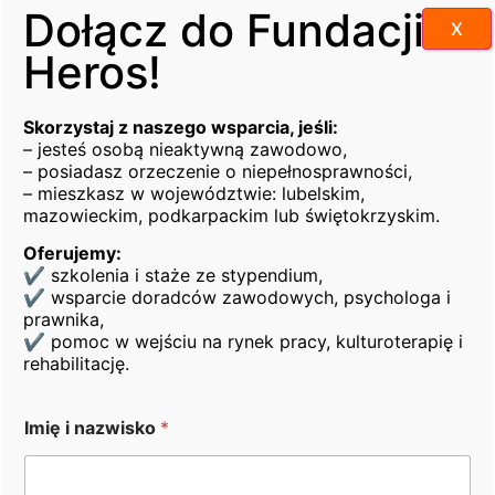
ofertą.
Dołącz do Fundacji
X
Wymagania na stanowisku:
Heros!
orzeczenie o stopniu niepełnosprawności,
mile widziane doświadczenie w handlu,
Skorzystaj z naszego wsparcia, jeśli:
gastronomii lub obsłudze klienta,
– jesteś osobą nieaktywną zawodowo,
– posiadasz orzeczenie o niepełnosprawności,
aktualne orzeczenie do celów sanitarno-
– mieszkasz w województwie: lubelskim,
epidemiologicznych lub gotowość do jego
mazowieckim, podkarpackim lub świętokrzyskim.
wyrobienia,
Oferujemy:
komunikatywność i wysoka kultura osobista,
✔ szkolenia i staże ze stypendium,
pozytywne nastawienie do klienta oraz
✔ wsparcie doradców zawodowych, psychologa i
umiejętność pracy w zespole,
prawnika,
dobra organizacja pracy oraz umiejętność pracy
✔ pomoc w wejściu na rynek pracy, kulturoterapię i
rehabilitację.
pod presją czasu,
umiejętność obsługi kasy fiskalnej będzie
dodatkowym atutem.
Imię i nazwisko
*
Oferujemy: