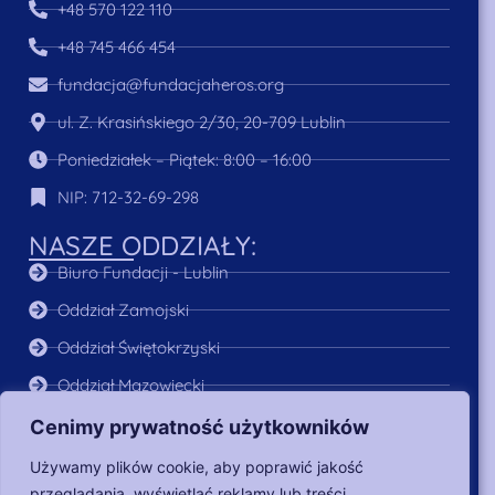
+48 570 122 110
+48 745 466 454
fundacja@fundacjaheros.org
ul. Z. Krasińskiego 2/30, 20-709 Lublin
Poniedziałek – Piątek: 8:00 – 16:00
NIP: 712-32-69-298
NASZE ODDZIAŁY:
Biuro Fundacji - Lublin
Oddział Zamojski
Oddział Świętokrzyski
Oddział Mazowiecki
Oddział Podkarpacki
Cenimy prywatność użytkowników
MENU:
Używamy plików cookie, aby poprawić jakość
przeglądania, wyświetlać reklamy lub treści