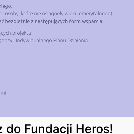
kiego,
. osoby, które nie osiągnęły wieku emerytalnego).
ć bezpłatnie z następujących form wsparcia:
ących projektu
nozy i Indywidualnego Planu Działania
iami
 do Fundacji Heros!