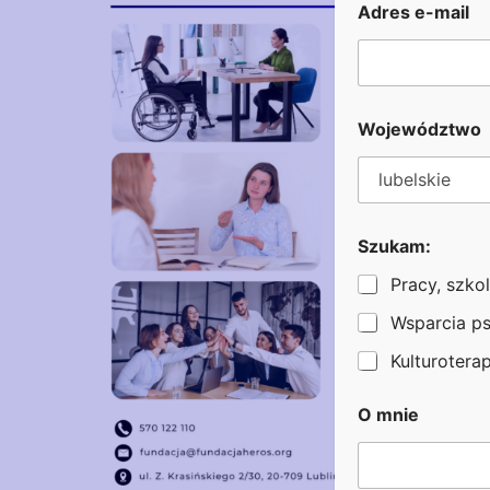
:
Adres e-mail
I
m
i
ę
n
a
Województwo
z
w
i
s
k
Szukam:
o
Pracy, szkol
Wsparcia p
Kulturoterapi
O mnie