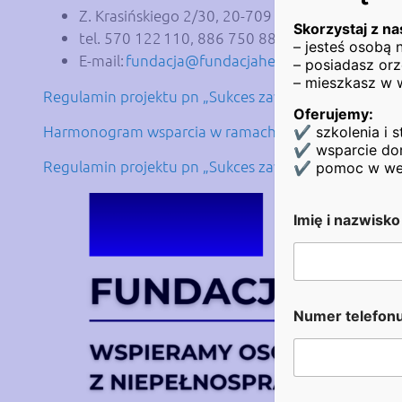
Z. Krasińskiego 2/30, 20-709 Lublin
Skorzystaj z na
tel. 570 122 110, 886 750 887
– jesteś osobą
E-mail:
fundacja@fundacjaheros.org
– posiadasz orz
– mieszkasz w 
Regulamin projektu pn „Sukces zawodowy na rynku pr
Oferujemy:
Harmonogram wsparcia w ramach projektu pn. „Sukc
✔ szkolenia i s
✔ wsparcie dor
Regulamin projektu pn „Sukces zawodowy na rynku pr
✔ pomoc w wejśc
Imię i nazwisk
S
Numer telefon
z
u
k
a
m