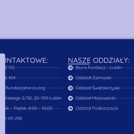
KONTAKTOWE:
NASZE ODDZIAŁY:
122 110
Biuro Fundacji - Lublin
 466 454
Oddział Zamojski
a@fundacjaheros.org
Oddział Świętokrzyski
rasińskiego 2/30, 20-709 Lublin
Oddział Mazowiecki
ałek – Piątek: 8:00 – 16:00
Oddział Podkarpacki
2-32-69-298