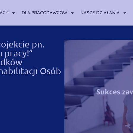
RACY
DLA PRACODAWCÓW
NASZE DZIAŁANIA
ojekcie pn.
 pracy!”
odków
bilitacji Osób