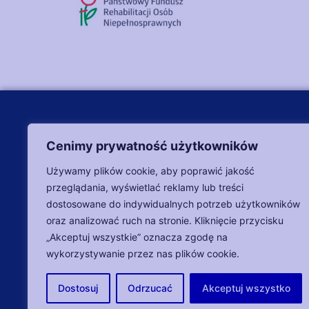
DANE 
Cenimy prywatność użytkowników
+48 570 
Używamy plików cookie, aby poprawić jakość
+48 745
przeglądania, wyświetlać reklamy lub treści
fundacj
dostosowane do indywidualnych potrzeb użytkowników
oraz analizować ruch na stronie. Kliknięcie przycisku
Bezpieczeństwo transakcji zapewnia:
ul. Z. K
„Akceptuj wszystkie” oznacza zgodę na
Poniedzi
wykorzystywanie przez nas plików cookie.
NIP: 71
Dostosuj
Odrzucać
Akceptuj wszystko