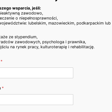
szego wsparcia, jeśli:
 nieaktywną zawodowo,
eczenie o niepełnosprawności,
województwie: lubelskim, mazowieckim, podkarpackim lub 
acy!” – obowiązujący od 01.01.2026 r.
es zawodowy na rynku pracy!”
taże ze stypendium,
adców zawodowych, psychologa i prawnika,
acy!” – obowiązujący od 27.03.2026 r.
iu na rynek pracy, kulturoterapię i rehabilitację.
o
*
u
*