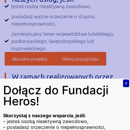
jesteś osobą nieaktywną zawodowo,
posiadasz ważne orzeczenie o stopniu
niepełnosprawności,
zamieszkujesz teren województwa lubelskiego,
podkarpackiego, świętokrzyskiego lub
mazowieckiego.
Aktualne projekty
Oferty pracy/stażu
W ramach realizowanych przez
nas działań możesz skorzystać z
X
Dołącz do Fundacji
pomocy specjalistów takich jak:
Heros!
Doradca zawodowy
który w trakcie porad indywidualnych opracowuje
Indywidualny Plan Działania osób z
Skorzystaj z naszego wsparcia, jeśli:
niepełnosprawnościami z uwzględnieniem
– jesteś osobą nieaktywną zawodowo,
– posiadasz orzeczenie o niepełnosprawności,
predyspozycji i kompetencji oraz uwarunkowań