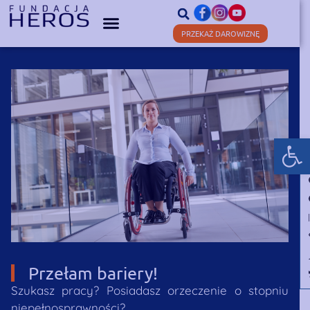
PRZEKAŻ DAROWIZNĘ
Otwórz
Przełam bariery!
Szukasz pracy? Posiadasz orzeczenie o stopniu
niepełnosprawności?