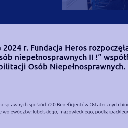
 2024 r. Fundacja Heros rozpoczęła
sób niepełnosprawnych II !” wspó
litacji Osób Niepełnosprawnych.
pełnosprawnych spośród 720 Beneficjentów Ostatecznych bi
nie województw: lubelskiego, mazowieckiego, podkarpackieg