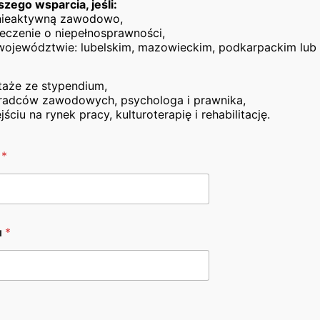
szego wsparcia, jeśli:
 nieaktywną zawodowo,
eczenie o niepełnosprawności,
województwie: lubelskim, mazowieckim, podkarpackim lub 
taże ze stypendium,
adców zawodowych, psychologa i prawnika,
iu na rynek pracy, kulturoterapię i rehabilitację.
o
*
u
*