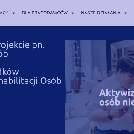
RACY
DLA PRACODAWCÓW
NASZE DZIAŁANIA
ojekcie pn.
ób
odków
bilitacji Osób