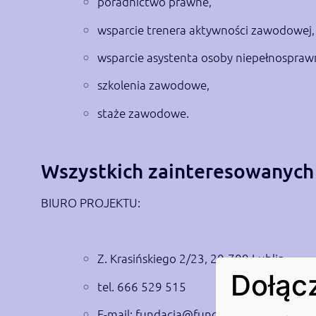
poradnictwo prawne,
wsparcie trenera aktywności zawodowej,
wsparcie asystenta osoby niepełnospraw
szkolenia zawodowe,
staże zawodowe.
Wszystkich zainteresowanych
BIURO PROJEKTU:
Z. Krasińskiego 2/23, 20-709 Lublin
Dołącz
tel. 666 529 515
E-mail:
fundacja@fundacjaheros.org