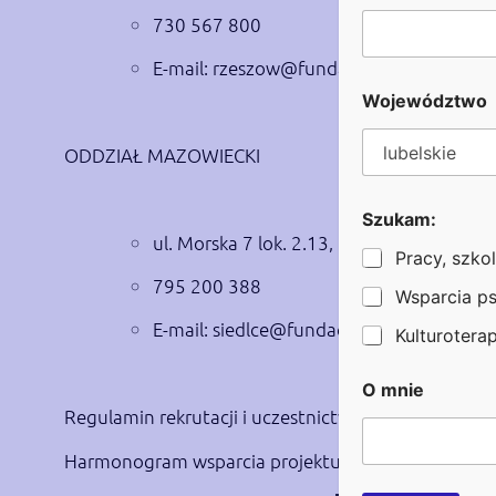
730 567 800
E-mail:
rzeszow@fundacjaheros.org
Województwo
ODDZIAŁ MAZOWIECKI
i
Szukam:
i
ul. Morska 7 lok. 2.13, 1 piętro, 08-110 S
n
Pracy, szkol
a
795 200 388
z
Wsparcia p
w
E-mail:
siedlce@fundacjaheros.org
i
Kulturoterapi
s
k
O mnie
o
Regulamin rekrutacji i uczestnictwa w projekcie pn
Harmonogram wsparcia projektu pn. „Aktywizacja 