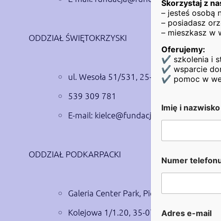
Skorzystaj z na
– jesteś osobą
– posiadasz orz
– mieszkasz w 
ODDZIAŁ ŚWIĘTOKRZYSKI
Oferujemy:
✔ szkolenia i s
✔ wsparcie dor
ul. Wesoła 51/531, 25-363 Kielce
✔ pomoc w wejśc
539 309 781
Imię i nazwisk
E-mail:
kielce@fundacjaheros.org
ODDZIAŁ PODKARPACKI
Numer telefon
Galeria Center Park, Piętro 1
Kolejowa 1/1.20, 35-073 Rzeszów
Adres e-mail