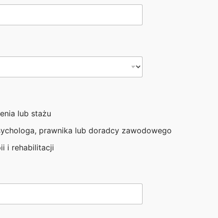
iedlce
enia lub stażu
sychologa, prawnika lub doradcy zawodowego
i i rehabilitacji
. „Aktywizacja zawodowa osób niepełnosprawnych II !”
zawodowa osób niepełnosprawnych II !”