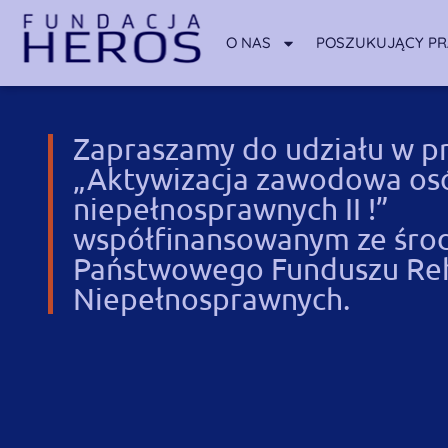
O NAS
POSZUKUJĄCY P
Zapraszamy do udziału w pr
„Aktywizacja zawodowa os
niepełnosprawnych II !”
współfinansowanym ze śr
Państwowego Funduszu Reha
Niepełnosprawnych.