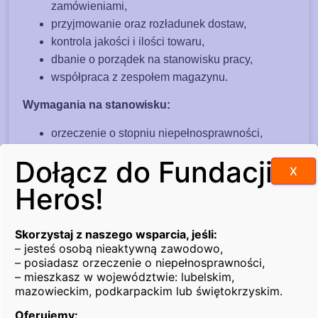
zamówieniami,
przyjmowanie oraz rozładunek dostaw,
kontrola jakości i ilości towaru,
dbanie o porządek na stanowisku pracy,
współpraca z zespołem magazynu.
Wymagania na stanowisku:
orzeczenie o stopniu niepełnosprawności,
gotowość do pracy w systemie dwuzmianowym,
Dołącz do Fundacji
zaangażowanie i dobra organizacja pracy,
X
odpowiedzialność i chęć do nauki,
Heros!
umiejętność pracy w zespole.
Oferujemy:
Skorzystaj z naszego wsparcia, jeśli:
– jesteś osobą nieaktywną zawodowo,
zatrudnienie na podstawie umowy o pracę lub
– posiadasz orzeczenie o niepełnosprawności,
– mieszkasz w województwie: lubelskim,
umowy zlecenia,
mazowieckim, podkarpackim lub świętokrzyskim.
atrakcyjne wynagrodzenie oraz premie,
stabilne zatrudnienie,
Oferujemy: