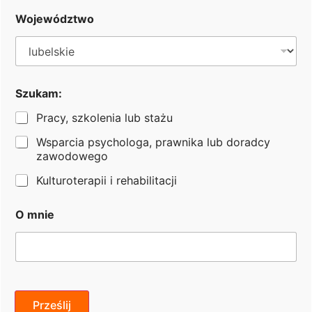
Województwo
Email: praca@fundacjaheros.org
Opublikowano: 03.07.2026
Szukam:
Pracy, szkolenia lub stażu
Wsparcia psychologa, prawnika lub doradcy
zawodowego
Kulturoterapii i rehabilitacji
S
O mnie
z
u
Bezpieczeństwo transakcji zapewnia:
k
a
m
:
DANE KONTAKTOWE:
e
Prześlij
+48 570 122 110
-