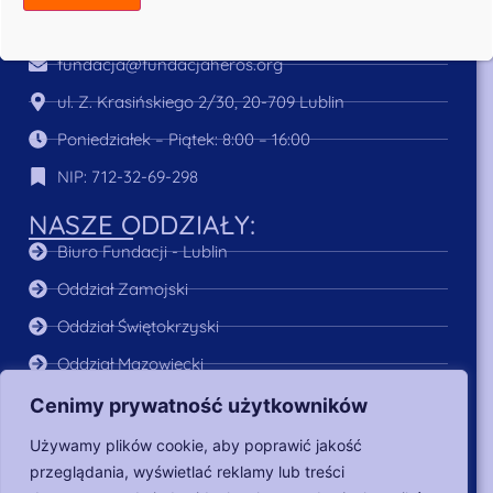
m
+48 745 466 454
a
i
fundacja@fundacjaheros.org
l
*
ul. Z. Krasińskiego 2/30, 20-709 Lublin
Poniedziałek – Piątek: 8:00 – 16:00
NIP: 712-32-69-298
NASZE ODDZIAŁY:
Biuro Fundacji - Lublin
Oddział Zamojski
Oddział Świętokrzyski
Oddział Mazowiecki
Oddział Podkarpacki
Cenimy prywatność użytkowników
MENU:
Używamy plików cookie, aby poprawić jakość
przeglądania, wyświetlać reklamy lub treści
O Nas