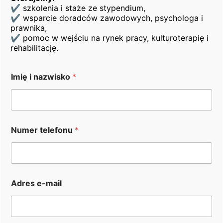
✔ szkolenia i staże ze stypendium,
pracę w przyjaznym i wspierającym zespole,
✔ wsparcie doradców zawodowych, psychologa i
możliwość rozwoju zawodowego,
prawnika,
pełne szkolenie wdrożeniowe – doświadczenie
✔ pomoc w wejściu na rynek pracy, kulturoterapię i
nie jest wymagane.
rehabilitację.
Działania realizowane przez Fundację Heros w
Imię i nazwisko
*
ramach projektu
„Sukces zawodowy na runku pracy !
„
współfinansowanego ze środków
Państwowego
Funduszu Rehabilitacji Osób Niepełnosprawnych
.
Praca dla osoby z niepełnosprawnościami – Zamość
Numer telefonu
*
Prosimy o przesłanie swojego CV na podany
poniżej adres e-mail.
Adres e-mail
Kontakt
Numer telefonu: 539 221 686