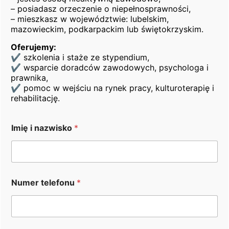
umiejętność pracy w zespole,
– posiadasz orzeczenie o niepełnosprawności,
dobra organizacja pracy własnej,
– mieszkasz w województwie: lubelskim,
zdolności manualne oraz sprawność fizyczna,
mazowieckim, podkarpackim lub świętokrzyskim.
mile widziane doświadczenie w pracy na
Oferujemy:
produkcji lub przy obsłudze maszyn.
✔ szkolenia i staże ze stypendium,
✔ wsparcie doradców zawodowych, psychologa i
Oferujemy:
prawnika,
✔ pomoc w wejściu na rynek pracy, kulturoterapię i
zatrudnienie na podstawie umowy o pracę,
rehabilitację.
pracę na cały etat,
pracę w systemie zmianowym: 6:00-14:00 /
Imię i nazwisko
*
14:00-22:00,
pracę w zgranym zespole.
Działania realizowane przez Fundację Heros w
*
ramach projektu
„Gotowi do pracy
Numer telefonu
*
m
III
„
współfinansowanego ze środków
Państwowego
n
i
Funduszu Rehabilitacji Osób Niepełnosprawnych
.
e
m
Praca dla osoby z niepełnosprawnościami – Lublin