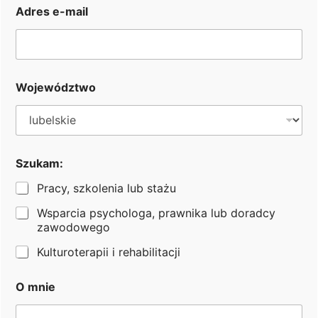
n
Adres e-mail
i
Prosimy o przesłanie swojego CV na podany
e
poniżej adres e-mail.
Kontakt
Województwo
Numer telefonu: 666 038 234
Email: praca@fundacjaheros.org
Szukam:
Opublikowano: 26.06.2026
Pracy, szkolenia lub stażu
Wsparcia psychologa, prawnika lub doradcy
zawodowego
Kulturoterapii i rehabilitacji
O mnie