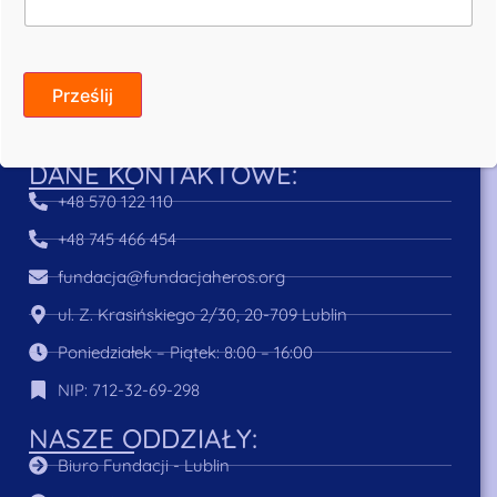
Prześlij
Bezpieczeństwo transakcji zapewnia:
DANE KONTAKTOWE:
+48 570 122 110
+48 745 466 454
fundacja@fundacjaheros.org
ul. Z. Krasińskiego 2/30, 20-709 Lublin
Poniedziałek – Piątek: 8:00 – 16:00
NIP: 712-32-69-298
NASZE ODDZIAŁY:
Biuro Fundacji - Lublin