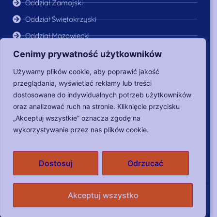
Oddział Zamojski
Oddział Świętokrzyski
Oddział Mazowiecki
Oddział Podkarpacki
Cenimy prywatność użytkowników
MENU:
Używamy plików cookie, aby poprawić jakość
przeglądania, wyświetlać reklamy lub treści
O Nas
dostosowane do indywidualnych potrzeb użytkowników
Aktualności
oraz analizować ruch na stronie. Kliknięcie przycisku
Poszukujący pracy
„Akceptuj wszystkie” oznacza zgodę na
wykorzystywanie przez nas plików cookie.
Dla pracodawców
Nasze działania
Dostosuj
Odrzucać
Copyright © 2018-2024 Fundacja Heros |
RODO
|
Akceptuj wszystko
Oświadczenie w sprawie dostępności
Projekt i realizacja DKRONOS.pl