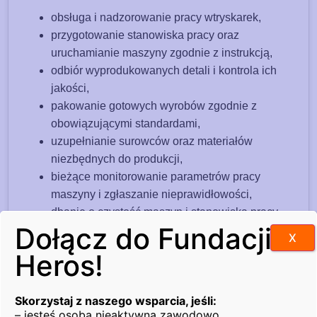
obsługa i nadzorowanie pracy wtryskarek,
przygotowanie stanowiska pracy oraz
uruchamianie maszyny zgodnie z instrukcją,
odbiór wyprodukowanych detali i kontrola ich
jakości,
pakowanie gotowych wyrobów zgodnie z
obowiązującymi standardami,
uzupełnianie surowców oraz materiałów
niezbędnych do produkcji,
bieżące monitorowanie parametrów pracy
maszyny i zgłaszanie nieprawidłowości,
dbanie o czystość maszyn i stanowiska pracy.
Dołącz do Fundacji
X
Wymagania na stanowisku:
Heros!
orzeczenie o stopniu niepełnosprawności,
gotowość do pracy w systemie zmianowym,
Skorzystaj z naszego wsparcia, jeśli:
dokładność, sumienność i odpowiedzialność,
– jesteś osobą nieaktywną zawodowo,