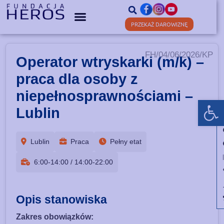
PRZEKAŻ DAROWIZNĘ
FH/04/06/2026/KP
Operator wtryskarki (m/k) –
praca dla osoby z
niepełnosprawnościami –
Ot
Lublin
Lublin
Praca
Pełny etat
6:00-14:00 / 14:00-22:00
Opis stanowiska
Zakres obowiązków: