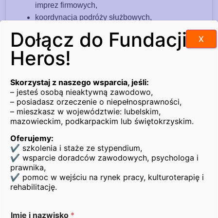
imprez firmowych,
koordynacja podróży służbowych,
współpraca z zewnętrznymi dostawcami usług
Dołącz do Fundacji
X
oraz zarządzanie fakturami kosztowymi,
Heros!
zarządzanie przestrzenią biura (w tym sale
konferencyjne i kuchnia) oraz dbanie o
wizerunek biura.
Skorzystaj z naszego wsparcia, jeśli:
– jesteś osobą nieaktywną zawodowo,
Wymagania na stanowisku:
– posiadasz orzeczenie o niepełnosprawności,
– mieszkasz w województwie: lubelskim,
orzeczenie o stopniu niepełnosprawności,
mazowieckim, podkarpackim lub świętokrzyskim.
minimum roczne doświadczenie w pracy na
Oferujemy:
stanowisku Asystent/-ka Zarządu; Asystent/-ka
✔ szkolenia i staże ze stypendium,
Biura lub pokrewne,
✔ wsparcie doradców zawodowych, psychologa i
wysoka kultura osobista,
prawnika,
✔ pomoc w wejściu na rynek pracy, kulturoterapię i
dobra organizacja czasu pracy,
rehabilitację.
umiejętność ustalania priorytetów,
dyskrecja – umiejętność zachowania poufności,
komunikatywność,
Imię i nazwisko
*