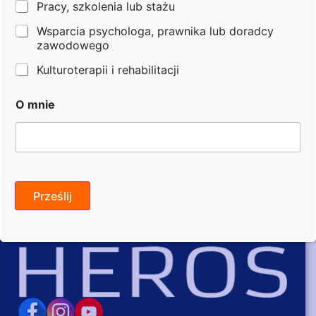
Pracy, szkolenia lub stażu
e
w
Wsparcia psychologa, prawnika lub doradcy
Kontakt
ó
zawodowego
d
z
Kulturoterapii i rehabilitacji
Numer telefonu: 539 309 781
t
w
O mnie
o
Email: praca@fundacjaheros.org
n
a
Opublikowano: 03.07.2026
z
w
i
s
Prześlij
k
o
i