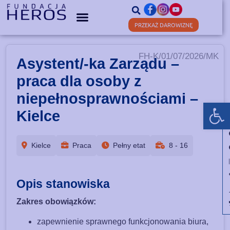
PRZEKAŻ DAROWIZNĘ
FH-K/01/07/2026/MK
Asystent/-ka Zarządu –
praca dla osoby z
niepełnosprawnościami –
Ot
Kielce
Kielce
Praca
Pełny etat
8 - 16
Opis stanowiska
Zakres obowiązków:
zapewnienie sprawnego funkcjonowania biura,