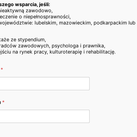
21, z późn. zm.)
szego wsparcia, jeśli:
 nieaktywną zawodowo,
erni zawodowo i bezrobotni,
eczenie o niepełnosprawności,
województwie: lubelskim, mazowieckim, podkarpackim lub 
.
taże ze stypendium,
adców zawodowych, psychologa i prawnika,
,
iu na rynek pracy, kulturoterapię i rehabilitację.
wego,
o
*
u
*
owych i szkoleń,