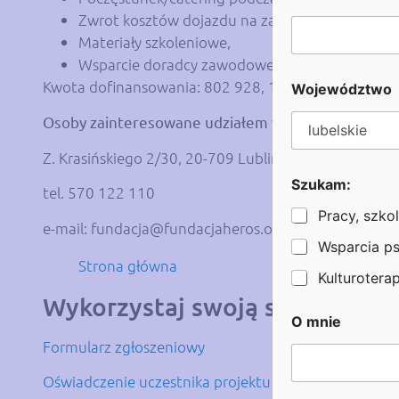
O
Zwrot kosztów dojazdu na zajęcia,
Materiały szkoleniowe,
Wsparcie doradcy zawodowego, psychologa, praw
Kwota dofinansowania: 802 928, 13 zł.
Województwo
Osoby zainteresowane udziałem w projekcie zapras
Z. Krasińskiego 2/30, 20-709 Lublin
Szukam:
tel. 570 122 110
Pracy, szkol
e-mail: fundacja@fundacjaheros.org
Wsparcia p
Strona główna
Kulturoterapi
Wykorzystaj swoją szansę, zgłoś
O mnie
Formularz zgłoszeniowy
Oświadczenie uczestnika projektu