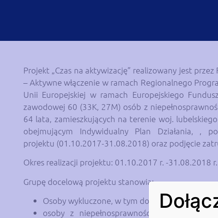
Projekt „Czas na aktywizację” realizowany jest prze
– Aktywne włączenie w ramach Regionalnego Progra
Unii Europejskiej w ramach Europejskiego Fundusz
zawodowej 60 (33K, 27M) osób z niepełnosprawnośc
64 lata, zamieszkujących na terenie woj. lubelskie
obejmującym Indywidualny Plan Działania, , po
projektu (01.10.2017-31.08.2018) oraz podjęcie zatr
Okres realizacji projektu: 01.10.2017 r. -31.08.2018 r.
Grupę docelową projektu stanowią:
Dołącz
Osoby wykluczone, w tym dotknięte ubóstwem
osoby z niepełnosprawnościami w rozumieni