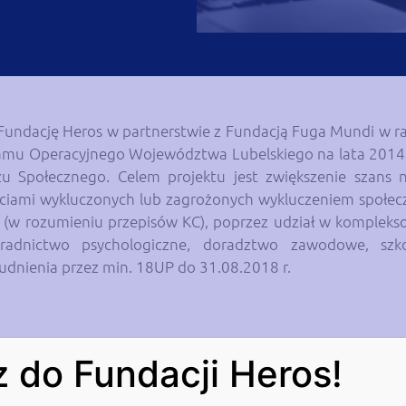
z Fundację Heros w partnerstwie z Fundacją Fuga Mundi w r
mu Operacyjnego Województwa Lubelskiego na lata 2014 –
u Społecznego. Celem projektu jest zwiększenie szans na
iami wykluczonych lub zagrożonych wykluczeniem społecz
go (w rozumieniu przepisów KC), poprzez udział w komplek
radnictwo psychologiczne, doradztwo zawodowe, szko
udnienia przez min. 18UP do 31.08.2018 r.
 do Fundacji Heros!
 lub zagrożone ubóstwem lub zagrożone wykluczeniem spo
u ustawy z dnia 27 sierpnia 1997 r. o rehabilitacji 