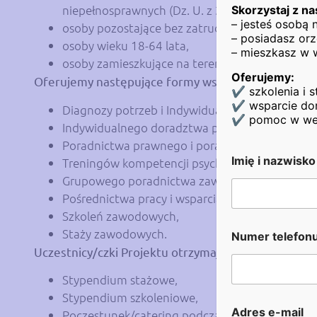
niepełnosprawnych (Dz. U. z 2011 nr 127 poz. 7
Skorzystaj z na
– jesteś osobą
osoby pozostające bez zatrudnienia, w tym: bi
– posiadasz orz
osoby wieku 18-64 lata,
– mieszkasz w 
osoby zamieszkujące na terenie woj. lubelskiego
Oferujemy:
Oferujemy następujące formy wsparcia:
✔ szkolenia i s
✔ wsparcie dor
Diagnozy potrzeb i Indywidualny Plan Działania
✔ pomoc w wejśc
Indywidualnego doradztwa psychologicznego,
Poradnictwa prawnego i poradnictwa zawodo
Imię i nazwisk
Treningów kompetencji psychospołecznych,
Grupowego poradnictwa zawodowego,
Pośrednictwa pracy i wsparcia trenera pracy,
Szkoleń zawodowych,
Staży zawodowych.
Numer telefon
Uczestnicy/czki Projektu otrzymają:
Stypendium stażowe,
Stypendium szkoleniowe,
i
Adres e-mail
Poczęstunek/catering podczas warsztatów grup
O