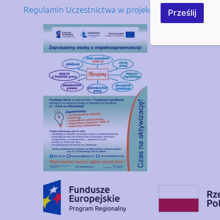
Regulamin Uczestnictwa w projekcie pn. Czas na akt
Prześlij