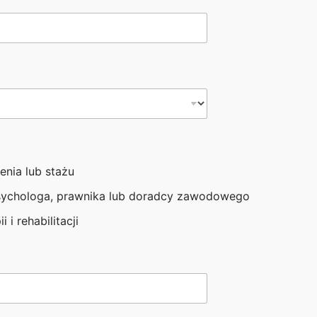
nika, pośrednika pracy i trenera pracy.
zamy do biura projektu:
enia lub stażu
sychologa, prawnika lub doradcy zawodowego
i i rehabilitacji
 się już dziś!