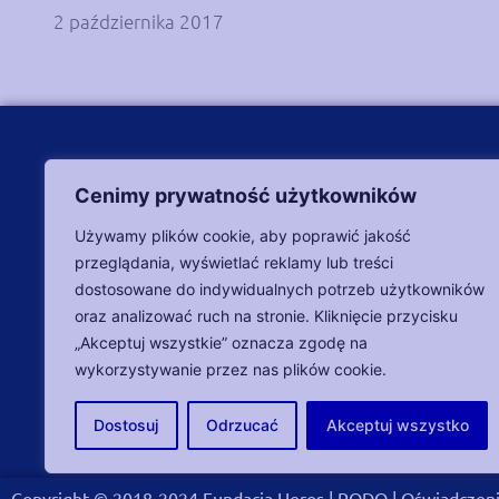
2 października 2017
DANE 
Cenimy prywatność użytkowników
+48 570 
Używamy plików cookie, aby poprawić jakość
+48 745
przeglądania, wyświetlać reklamy lub treści
fundacj
dostosowane do indywidualnych potrzeb użytkowników
oraz analizować ruch na stronie. Kliknięcie przycisku
Bezpieczeństwo transakcji zapewnia:
ul. Z. K
„Akceptuj wszystkie” oznacza zgodę na
Poniedzi
wykorzystywanie przez nas plików cookie.
NIP: 71
Dostosuj
Odrzucać
Akceptuj wszystko
Copyright © 2018-2024 Fundacja Heros |
RODO
|
Oświadczeni