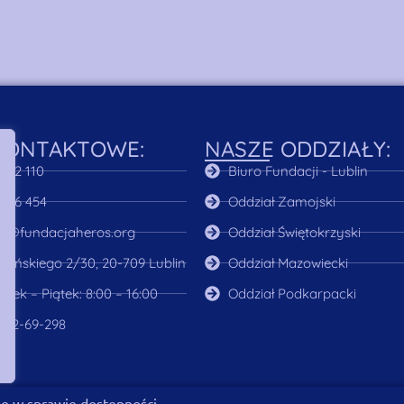
KONTAKTOWE:
NASZE ODDZIAŁY:
122 110
Biuro Fundacji - Lublin
 466 454
Oddział Zamojski
a@fundacjaheros.org
Oddział Świętokrzyski
rasińskiego 2/30, 20-709 Lublin
Oddział Mazowiecki
ałek – Piątek: 8:00 – 16:00
Oddział Podkarpacki
2-32-69-298
e w sprawie dostępności