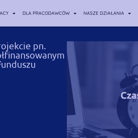
RACY
DLA PRACODAWCÓW
NASZE DZIAŁANIA
ojekcie pn.
ółfinansowanym
Funduszu