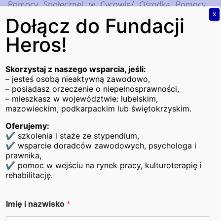
Pomocy Społecznej w Cycowie/ Ośrodka Pomocy
Społecznej w Milejowie. W pierwszej kolejności były
X
Dołącz do Fundacji
to osoby najbardziej oddalone od rynku pracy,
Heros!
doświadczające złożonych problemów
powodujących ubóstwo i wykluczenie społeczne,
które w pierwszej kolejności wymagały
Skorzystaj z naszego wsparcia, jeśli:
kompleksowego wsparcia z wykorzystaniem
– jesteś osobą nieaktywną zawodowo,
– posiadasz orzeczenie o niepełnosprawności,
instrumentów aktywizacji społecznej.
– mieszkasz w województwie: lubelskim,
mazowieckim, podkarpackim lub świętokrzyskim.
Celem projektu było zwiększenie szans na
zatrudnienie oraz wzrost integracji społeczno-
Oferujemy:
zawodowej 100 osób będących klientami MOPS w
✔ szkolenia i staże ze stypendium,
✔ wsparcie doradców zawodowych, psychologa i
Łęcznej, OPS w Cycowie i OPS w Milejowie poprzez
prawnika,
udział w kompleksowych działaniach aktywizacji i
✔ pomoc w wejściu na rynek pracy, kulturoterapię i
integracji społecznej i zawodowej klientów pomocy
rehabilitację.
społecznej, realizowanym w trakcie trwania projektu
oraz podjęcie zatrudnienia przez min. 28 UP.
Imię i nazwisko
*
Program integracji społecznej i zawodowej
obejmował m.in.: