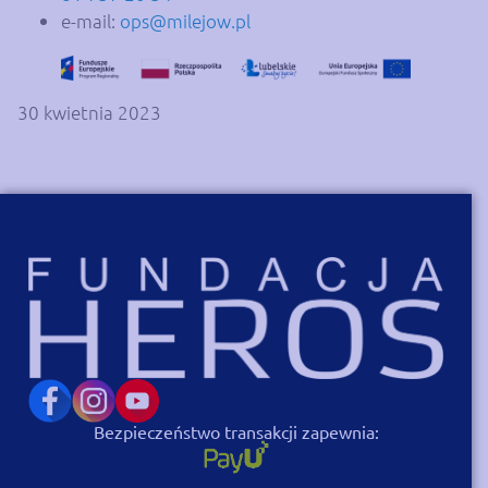
e-mail:
ops@milejow.pl
30 kwietnia 2023
Bezpieczeństwo transakcji zapewnia: