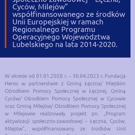
Cyców, Milejów”
współfinansowanego ze środków
Unii Europejskiej w ramach
Regionalnego Programu
Operacyjnego Województwa
Lubelskiego na lata 2014-2020.
W okresie od 01.01.2020 r. – 30.04.2023 r. Fundacja
Heros w partnerstwie z Gminą Łęczna/ Miejskim
Ośrodkiem Pomocy Społecznej w Łęcznej, Gminą
Cyców/ Ośrodkiem Pomocy Społecznej w Cycowie
oraz Gminą Milejów/ Ośrodkiem Pomocy Społecznej
w Milejowie realizowały projekt pn. „Program
aktywizacji społeczno-zawodowej – Łęczna, Cyców,
Milejów”, współfinansowany ze środków Unii