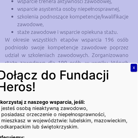
wsparcie trenera aktywności zawodowej,
wsparcie asystenta osoby niepełnosprawnej,
szkolenia podnoszące kompetencje/kwalifikacje
zawodowe,
staże zawodowe i wsparcie opiekuna stażu.
W okresie wszystkich etapów wsparcia 196 osób
podniosło swoje kompetencje zawodowe poprzez
udział w szkoleniach zawodowych. Zorganizowano
staże zawodowe dla 190 osób, w wyniku których
X
wielu Beneficjentów Ostatecznych podjęło dalszą
Dołącz do Fundacji
współpracę z pracodawcą. Ponadto dzięki
Heros!
działaniom pośrednika pracy 96 osób podjęło
zatrudnienie na lokalnym rynku pracy, co stanowi
odsetek 35,5 % wśród wszystkich Beneficjentów
korzystaj z naszego wsparcia, jeśli:
 jesteś osobą nieaktywną zawodowo,
biorących udział w projekcie. Stosunek zatrudnienia
 posiadasz orzeczenie o niepełnosprawności,
przez większość BO utrzymywany jest obecnie. Cele
 mieszkasz w województwie: lubelskim, mazowieckim,
projektu zostały zrealizowane.
odkarpackim lub świętokrzyskim.
Projekt „Gotowi do pracy II” nie tylko przyczynił się
Oferujemy: