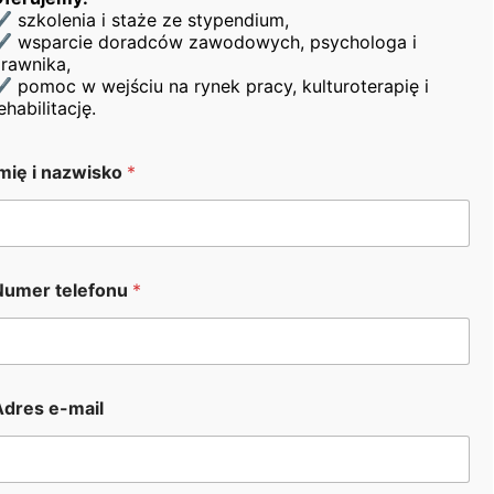
 szkolenia i staże ze stypendium,
do aktywizacji zawodowej, ale także pozwolił
 wsparcie doradców zawodowych, psychologa i
uczestnikom podnieść swoje kompetencje
rawnika,
psychospołeczne, co zwiększyło ich atrakcyjność na
 pomoc w wejściu na rynek pracy, kulturoterapię i
rynku pracy oraz poprawiło jakość życia codziennego.
ehabilitację.
Serdecznie dziękujemy wszystkim uczestnikom za
Imię i nazwisko
*
aktywne zaangażowanie i współpracę!
Numer telefonu
*
Adres e-mail