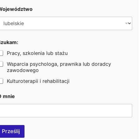
Województwo
S
Szukam:
z
u
Pracy, szkolenia lub stażu
k
a
Wsparcia psychologa, prawnika lub doradcy
m
zawodowego
*
Kulturoterapii i rehabilitacji
n
a
O mnie
z
w
s
k
o
Prześlij