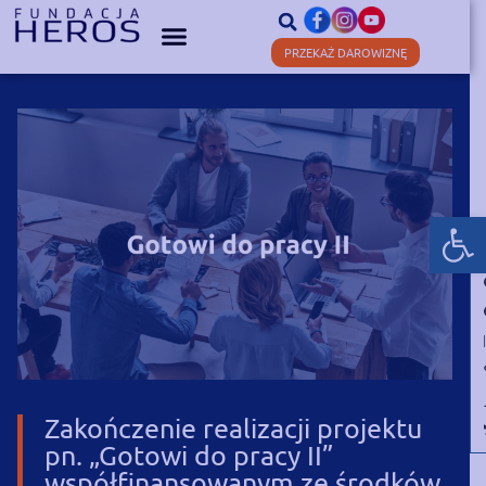
PRZEKAŻ DAROWIZNĘ
Otwórz
Zakończenie realizacji projektu
pn. „Gotowi do pracy II”
współfinansowanym ze środków