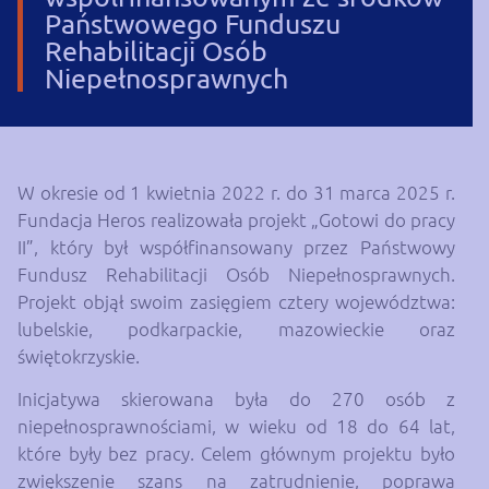
Państwowego Funduszu
Rehabilitacji Osób
Niepełnosprawnych
W okresie od 1 kwietnia 2022 r. do 31 marca 2025 r.
Fundacja Heros realizowała projekt „Gotowi do pracy
II”, który był współfinansowany przez Państwowy
Fundusz Rehabilitacji Osób Niepełnosprawnych.
Projekt objął swoim zasięgiem cztery województwa:
lubelskie, podkarpackie, mazowieckie oraz
świętokrzyskie.
Inicjatywa skierowana była do 270 osób z
niepełnosprawnościami, w wieku od 18 do 64 lat,
które były bez pracy. Celem głównym projektu było
zwiększenie szans na zatrudnienie, poprawa