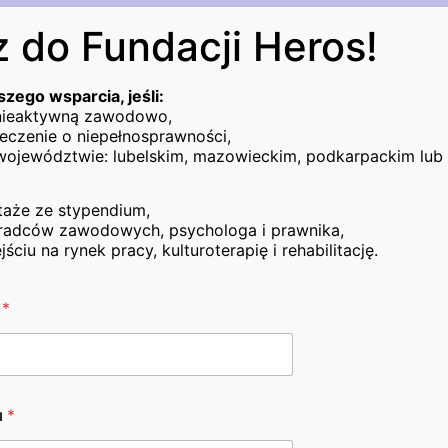
 do Fundacji Heros!
RACY
DLA PRACODAWCÓW
NASZE DZIAŁANIA
szego wsparcia, jeśli:
rowizny
 nieaktywną zawodowo,
eczenie o niepełnosprawności,
województwie: lubelskim, mazowieckim, podkarpackim lub 
taże ze stypendium,
KONTAKTOWE:
NASZE ODDZIAŁY:
adców zawodowych, psychologa i prawnika,
iu na rynek pracy, kulturoterapię i rehabilitację.
122 110
Biuro Fundacji - Lublin
 466 454
Oddział Zamojski
o
*
a@fundacjaheros.org
Oddział Świętokrzyski
rasińskiego 2/30, 20-709 Lublin
Oddział Mazowiecki
ałek – Piątek: 8:00 – 16:00
Oddział Podkarpacki
u
*
2-32-69-298