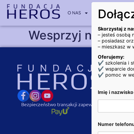
Dołącz
O NAS
POSZUKUJĄCY P
Skorzystaj z na
Wesprzyj nas – da
– jesteś osobą
– posiadasz orz
– mieszkasz w 
Oferujemy:
✔ szkolenia i s
DANE 
✔ wsparcie dor
✔ pomoc w wejśc
+48 570 
+48 745
Imię i nazwisk
fundacj
Bezpieczeństwo transakcji zapewnia:
ul. Z. K
Poniedzi
N
Numer telefon
u
NIP: 71
m