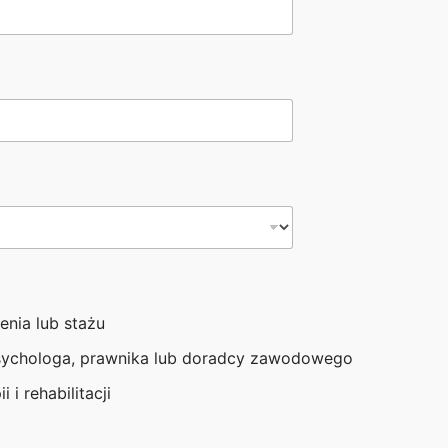
e w sprawie dostępności
enia lub stażu
sychologa, prawnika lub doradcy zawodowego
i i rehabilitacji