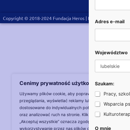
e
r
*
Copyright © 2018-2024 Fundacja Heros |
RODO
|
Oświadczeni
n
Adres e-mail
a
z
w
i
s
k
Województwo
o
Cenimy prywatność użytkowników
Szukam:
Pracy, szkol
Używamy plików cookie, aby poprawić jakość
przeglądania, wyświetlać reklamy lub treści
Wsparcia p
dostosowane do indywidualnych potrzeb użytkowników
Kulturoterapi
oraz analizować ruch na stronie. Kliknięcie przycisku
„Akceptuj wszystkie” oznacza zgodę na
O mnie
wykorzystywanie przez nas plików cookie.