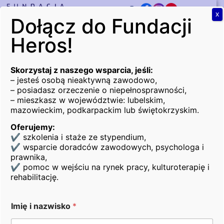
X
Dołącz do Fundacji
PRZEKAŻ DAROWIZNĘ
Heros!
Moje konto
Skorzystaj z naszego wsparcia, jeśli:
[woocommerce_my_account]
– jesteś osobą nieaktywną zawodowo,
– posiadasz orzeczenie o niepełnosprawności,
Otwórz
– mieszkasz w województwie: lubelskim,
mazowieckim, podkarpackim lub świętokrzyskim.
Oferujemy:
✔ szkolenia i staże ze stypendium,
✔ wsparcie doradców zawodowych, psychologa i
prawnika,
✔ pomoc w wejściu na rynek pracy, kulturoterapię i
rehabilitację.
Bezpieczeństwo transakcji zapewnia:
Imię i nazwisko
*