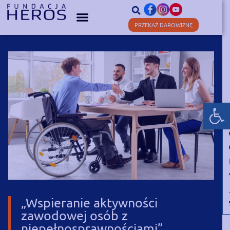
PRZEKAŻ DAROWIZNĘ
Otwórz
„Wspieranie aktywności
zawodowej osób z
niepełnosprawnościami”