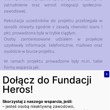
zatrudnienie oraz wzrost integracji społeczno-
zawodowej.
Rekrutacja uczestników do projektu przebiegała w
sposób otwarty zgodnie z zasadą równości szans i
płci, prowadzona była w trybie ciągłym.
Osoby zainteresowane udziałem w projekcie
uzyskiwały informacje: telefonicznie, mailowo oraz
osobiście w biurze projektu.
W ramach projektu prowadzone były m.in. takie
formy wsparcia jak:
X
Dołącz do Fundacji
poradnictwo zawodowe z powstaniem
diagnozy potrzeb oraz Indywidualnym Planem
Heros!
Działania,
indywidualne doradztwo zawodowe,
warsztaty aktywizacji zawodowej,
Skorzystaj z naszego wsparcia, jeśli:
– jesteś osobą nieaktywną zawodowo,
pośrednictwo pracy,