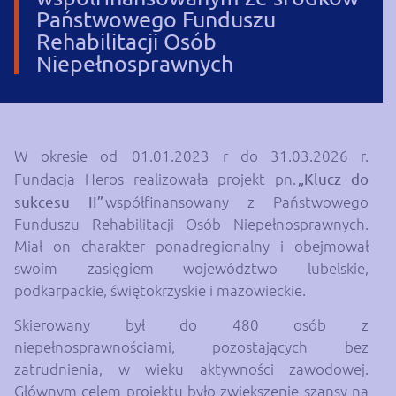
Państwowego Funduszu
Rehabilitacji Osób
Niepełnosprawnych
W okresie od 01.01.2023 r do 31.03.2026 r.
Fundacja Heros realizowała projekt pn.
„Klucz do
sukcesu II”
współfinansowany z Państwowego
Funduszu Rehabilitacji Osób Niepełnosprawnych.
Miał on charakter ponadregionalny i obejmował
swoim zasięgiem województwo lubelskie,
podkarpackie, świętokrzyskie i mazowieckie.
Skierowany był do 480 osób z
niepełnosprawnościami, pozostających bez
zatrudnienia, w wieku aktywności zawodowej.
Głównym celem projektu było zwiększenie szansy na