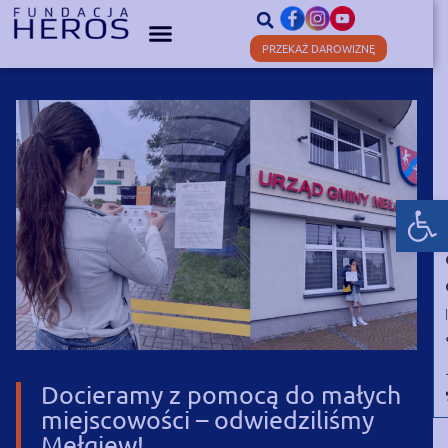
PRZEKAŻ DAROWIZNĘ
Otwórz
Docieramy z pomocą do małych
miejscowości – odwiedziliśmy
Mełgiew!