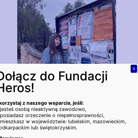
X
Dołącz do Fundacji
Heros!
korzystaj z naszego wsparcia, jeśli:
 jesteś osobą nieaktywną zawodowo,
 posiadasz orzeczenie o niepełnosprawności,
Szukasz pracy?
 mieszkasz w województwie: lubelskim, mazowieckim,
Chcesz się szkolić, zdobyć doświadczenie, ruszyć z
odkarpackim lub świętokrzyskim.
miejsca?