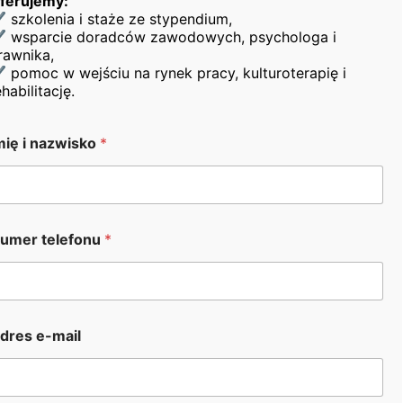
ferujemy:
Potrzebujesz porady lub kontaktu ze
 szkolenia i staże ze stypendium,
specjalistami?
 wsparcie doradców zawodowych, psychologa i
rawnika,
 pomoc w wejściu na rynek pracy, kulturoterapię i
ehabilitację.
mię i nazwisko
*
umer telefonu
*
dres e-mail