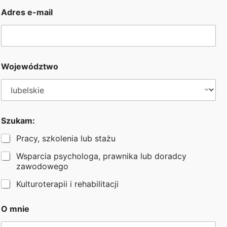
o
i
Adres e-mail
Województwo
Szukam:
Pracy, szkolenia lub stażu
Wsparcia psychologa, prawnika lub doradcy
zawodowego
Kulturoterapii i rehabilitacji
Program wolontariatu dla studentów i
O mnie
absolwentów
w Fundacji Heros to doskonały sposób
na połączenie teorii z praktyką, rozwój kariery i