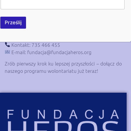
niesienie pomocy tym, którzy jej najbardziej
potrzebują.
Prześlij
Rekrutacja jest otwarta!
Nie czekaj – zgłoś się już
dziś!
Kontakt: 735 466 455
E-mail:
fundacja@fundacjaheros.org
Zrób pierwszy krok ku lepszej przyszłości – dołącz do
naszego programu wolontariatu już teraz!