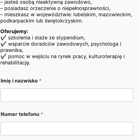
– jesteś osobą nieaktywną zawodowo,
życiu osób z niepełnosprawnościami i osób
– posiadasz orzeczenie o niepełnosprawności,
– mieszkasz w województwie: lubelskim, mazowieckim,
wykluczonych społecznie.
podkarpackim lub świętokrzyskim.
Nawiążesz
cenne kontakty zawodowe
, które
mogą zaprocentować w przyszłości.
Oferujemy:
✔ szkolenia i staże ze stypendium,
Zakres zdobywanej wiedzy w programie
✔ wsparcie doradców zawodowych, psychologa i
prawnika,
wolontariatu:
✔ pomoc w wejściu na rynek pracy, kulturoterapię i
rehabilitację.
Prowadzenie sesji terapeutycznych
Organizacja i prowadzenie warsztatów oraz
O
treningów interpersonalnych
Imię i nazwisko
*
W
Udzielanie porad prawnych i zawodowych
o
j
Tworzenie diagnoz psychologicznych i
e
zawodowych
w
ó
Numer telefonu
*
d
z
t
w