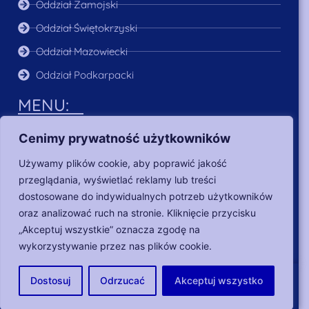
Oddział Zamojski
Oddział Świętokrzyski
Oddział Mazowiecki
Oddział Podkarpacki
MENU:
O Nas
Cenimy prywatność użytkowników
Aktualności
Używamy plików cookie, aby poprawić jakość
Poszukujący pracy
przeglądania, wyświetlać reklamy lub treści
Dla pracodawców
dostosowane do indywidualnych potrzeb użytkowników
oraz analizować ruch na stronie. Kliknięcie przycisku
Nasze działania
„Akceptuj wszystkie” oznacza zgodę na
wykorzystywanie przez nas plików cookie.
Copyright © 2018-2024 Fundacja Heros |
RODO
|
Dostosuj
Odrzucać
Akceptuj wszystko
Oświadczenie w sprawie dostępności
Projekt i realizacja DKRONOS.pl