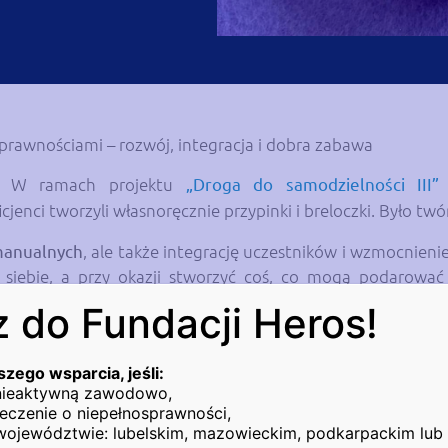
prawnościami – rozwój, integracja i dobra zabawa
o! W ramach projektu
„Droga do samodzielności III”
cjenci tworzyli własnoręcznie przypinki i breloczki. Było twór
manualnych
, ale także integrację uczestników i wzmocnienie
ć siebie, a przy okazji stworzyć coś, co mogą podarować
także symbol przełamywania barier i budowania pewności siebi
 do Fundacji Heros!
łnej uśmiechu i rozmów. To doskonały przykład na to, ja
. Dzięki takim zajęciom Beneficjenci nie tylko uczą się n
szego wsparcia, jeśli:
znym.
 nieaktywną zawodowo,
eczenie o niepełnosprawności,
ny przez Fundację Heros od kwietnia 2024 roku, oferuje 
województwie: lubelskim, mazowieckim, podkarpackim lub 