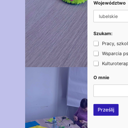
Województwo
Szukam:
Pracy, szkol
Wsparcia p
Kulturoterapi
m
O mnie
n
i
e
t
e
l
Prześlij
e
f
o
n