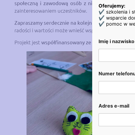
społeczną i zawodową osób z niepełnosprawnośc
Oferujemy:
zainteresowaniem uczestników.
✔ szkolenia i s
✔ wsparcie dor
Zapraszamy serdecznie na kolejne warsztaty artyst
✔ pomoc w wejśc
radości i wartości może wnieść wspólna, twórcza pra
Imię i nazwisk
Projekt jest
współfinansowany ze środków Państwow
Numer telefon
Adres e-mail