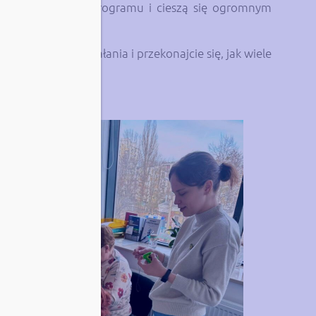
zowych elementów programu i cieszą się ogromnym
ledźcie nasze działania i przekonajcie się, jak wiele
FRON
)
.