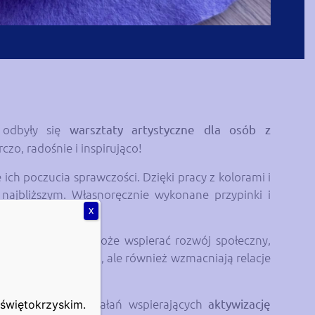
odbyły się
warsztaty artystyczne dla osób z
czo, radośnie i inspirująco!
 ich poczucia sprawczości. Dzięki pracy z kolorami i
 najbliższym. Własnoręcznie wykonane przypinki i
e.
X
k
kulturoterapia
może wspierać rozwój społeczny,
owych umiejętności, ale również wzmacniają relacje
szeroki zakres działań wspierających
aktywizację
świętokrzyskim.