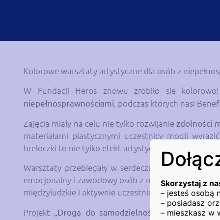
Kolorowe warsztaty artystyczne dla osób z niepełnos
W Fundacji Heros znowu zrobiło się kolorow
niepełnosprawnościami
, podczas których nasi Benefi
Zajęcia miały na celu nie tylko rozwijanie
zdolności 
materiałami plastycznymi uczestnicy mogli wyrazi
breloczki to nie tylko efekt artystycznej pracy, ale 
Dołącz
Warsztaty przebiegały w serdecznej atmosferze, pe
emocjonalny i zawodowy osób z niepełnosprawnościami
Skorzystaj z na
międzyludzkie i aktywnie uczestniczą w życiu społec
– jesteś osobą
– posiadasz orz
Projekt
„Droga do samodzielności III”
, realizowa
– mieszkasz w 