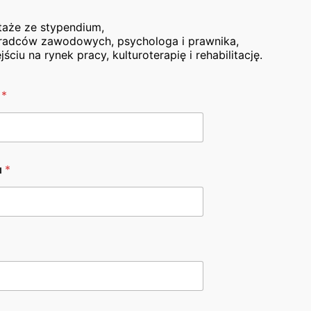
iami
. Zajęcia z zakresu kulturoterapii są jednym z kluc
taże ze stypendium,
adców zawodowych, psychologa i prawnika,
yczne i wydarzenia
, które organizujemy w ramach projektu. Ś
iu na rynek pracy, kulturoterapię i rehabilitację.
ca.
o
*
ego Funduszu Rehabilitacji Osób Niepełnosprawnych (
P
u
*