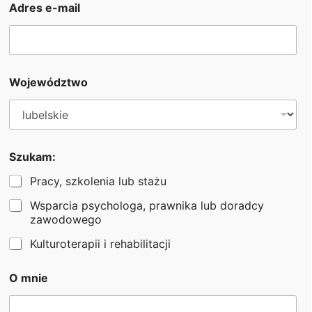
Adres e-mail
Województwo
Do zobaczenia na kolejnych wydarzeniach!
Szukam:
Pracy, szkolenia lub stażu
Wsparcia psychologa, prawnika lub doradcy
zawodowego
Kulturoterapii i rehabilitacji
*
O mnie
N
u
m