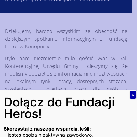
Dziękujemy bardzo wszystkim za obecność na
dzisiejszym spotkaniu informacyjnym z Fundacją
Heros w Konopnicy!
Było nam niezmiernie miło gościć Was w Sali
Konferencyjnej Urzędu Gminy i cieszymy się, że
mogliśmy podzielić się informacjami o możliwościach
na lokalnym rynku pracy, dostępnych stażach,
szkoleniach i ofertach pracy dla osób z
X
niepełnosprawnościami.
Dołącz do Fundacji
Razem możemy naprawdę wiele osiągnąć!
Heros!
Dziękujemy za zaangażowanie i aktywność podczas
spotkania – to krok w stronę wspólnej integracji i
Skorzystaj z naszego wsparcia, jeśli:
– jesteś osobą nieaktywną zawodowo,
rozwoju zawodowego.