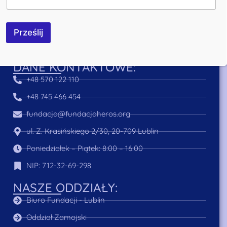
e
r
A
Bezpieczeństwo transakcji zapewnia:
Prześlij
d
r
e
s
DANE KONTAKTOWE:
+48 570 122 110
+48 745 466 454
fundacja@fundacjaheros.org
ul. Z. Krasińskiego 2/30, 20-709 Lublin
Poniedziałek – Piątek: 8:00 – 16:00
NIP: 712-32-69-298
NASZE ODDZIAŁY:
Biuro Fundacji - Lublin
Oddział Zamojski