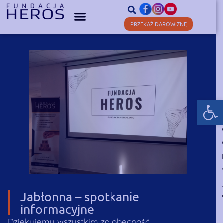
PRZEKAŻ DAROWIZNĘ
Otwórz
Jabłonna – spotkanie
informacyjne
Dziękujemy wszystkim za obecność.