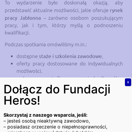
To wydarzenie było doskonałą okazją, aby
przedstawić aktualne możliwości, jakie oferuje
rynek
pracy Jabłonna
– zarówno osobom poszukującym
pracy, jak i tym, którzy myślą o podnoszeniu
kwalifikacji.
Podczas spotkania omówiliśmy m.in.:
dostępne
staże i szkolenia zawodowe
,
oferty pracy dostosowane do indywidualnych
możliwości,
systemy wsparcia finansowego i ulg dla osób z
X
Dołącz do Fundacji
niepełnosprawnościami,
działania Fundacji Heros na rzecz aktywizacji
Heros!
zawodowej i społecznej.
Wsparcie, które działa
Skorzystaj z naszego wsparcia, jeśli:
– jesteś osobą nieaktywną zawodowo,
Naszą misją jest wspieranie osób z
– posiadasz orzeczenie o niepełnosprawności,