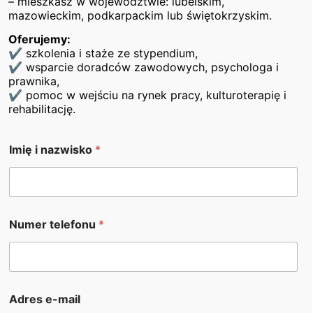
– mieszkasz w województwie: lubelskim,
niepełnosprawnościami w odnalezieniu się na rynku
mazowieckim, podkarpackim lub świętokrzyskim.
pracy oraz ułatwienie im powrotu do aktywności
zawodowej. Cieszymy się, że mogliśmy odpowiedzieć
Oferujemy:
✔ szkolenia i staże ze stypendium,
na tak wiele pytań i podzielić się konkretnymi
✔ wsparcie doradców zawodowych, psychologa i
rozwiązaniami, które pomagają w realnym życiu
prawnika,
zawodowym.
✔ pomoc w wejściu na rynek pracy, kulturoterapię i
rehabilitację.
Szczególne podziękowania
Imię i nazwisko
*
Serdecznie dziękujemy
Urzędowi Gminy Jabłonna
za
organizację spotkania oraz aktywne wsparcie naszej
inicjatywy. Takie partnerstwa są kluczem do
tworzenia dostępnych, inkluzyjnych i
Numer telefonu
*
zrównoważonych przestrzeni zawodowych dla
wszystkich.
Do zobaczenia!
Adres e-mail