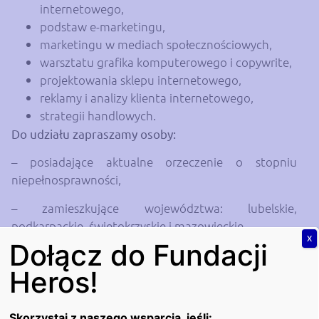
internetowego,
podstaw e-marketingu,
marketingu w mediach społecznościowych,
warsztatu grafika komputerowego i copywrite,
projektowania sklepu internetowego,
reklamy i analizy klienta internetowego,
strategii handlowych.
Do udziału zapraszamy osoby:
– posiadające aktualne orzeczenie o stopniu
niepełnosprawności,
– zamieszkujące województwa: lubelskie,
podkarpackie, świętokrzyskie i mazowieckie,
X
Dołącz do Fundacji
– pozostające bez zatrudnienia,
Heros!
– będące w wieku aktywności zawodowej.
Skontaktuj się już dziś z najbliższym oddziałem
Skorzystaj z naszego wsparcia, jeśli: