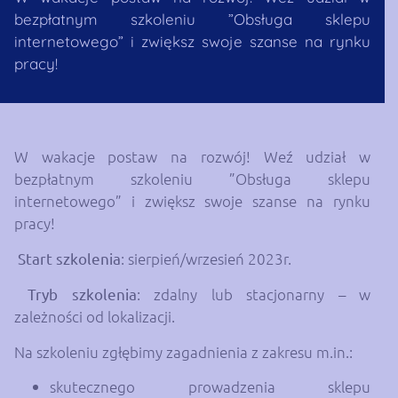
bezpłatnym szkoleniu ”Obsługa sklepu
internetowego” i zwiększ swoje szanse na rynku
pracy!
W wakacje postaw na rozwój! Weź udział w
bezpłatnym szkoleniu ”Obsługa sklepu
internetowego” i zwiększ swoje szanse na rynku
pracy!
Start szkolenia
: sierpień/wrzesień 2023r.
Tryb szkolenia
: zdalny lub stacjonarny – w
zależności od lokalizacji.
Na szkoleniu zgłębimy zagadnienia z zakresu m.in.:
skutecznego prowadzenia sklepu