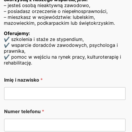
Fundacji Heros:
– jesteś osobą nieaktywną zawodowo,
– posiadasz orzeczenie o niepełnosprawności,
Biuro w Lublinie:
– mieszkasz w województwie: lubelskim,
Ul. Z. Krasińskiego 2/22, 20 -709 Lublin
mazowieckim, podkarpackim lub świętokrzyskim.
tel. 735 398 898
Oferujemy:
e – mail:
fundacja@fundacjaheros.org
✔ szkolenia i staże ze stypendium,
✔ wsparcie doradców zawodowych, psychologa i
Oddział świętokrzyski:
prawnika,
Ul. Wesoła 51/ 531, 25 – 363 Kielce
✔ pomoc w wejściu na rynek pracy, kulturoterapię i
rehabilitację.
tel. 539 309 781
e – mail:
kielce@fundacjaheros.org
e
Imię i nazwisko
*
-
Oddział podkarpacki:
m
Ul. Kolejowa 1, 35-073 Rzeszów – Galeria Central
a
i
Park, Piętro 1
l
tel. 730 567 800
S
Numer telefonu
*
e – mail:
rzeszow@fundacjaheros.org
z
u
Oddział mazowiecki:
k
a