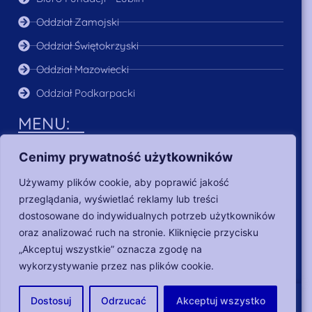
Oddział Zamojski
Oddział Świętokrzyski
Oddział Mazowiecki
Oddział Podkarpacki
MENU:
O Nas
Cenimy prywatność użytkowników
Aktualności
Używamy plików cookie, aby poprawić jakość
Poszukujący pracy
przeglądania, wyświetlać reklamy lub treści
Dla pracodawców
dostosowane do indywidualnych potrzeb użytkowników
oraz analizować ruch na stronie. Kliknięcie przycisku
Nasze działania
„Akceptuj wszystkie” oznacza zgodę na
wykorzystywanie przez nas plików cookie.
Copyright © 2018-2024 Fundacja Heros |
RODO
|
Dostosuj
Odrzucać
Akceptuj wszystko
Oświadczenie w sprawie dostępności