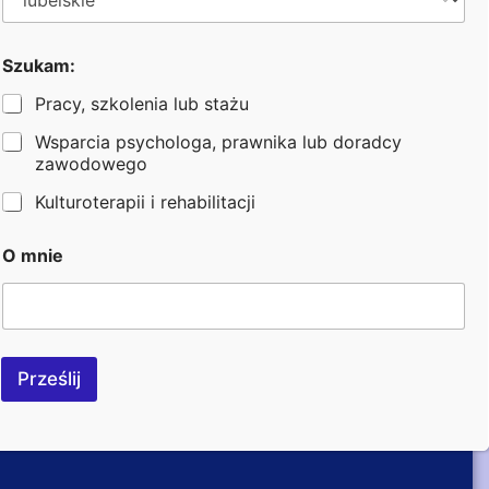
m
Szukam:
n
i
Pracy, szkolenia lub stażu
e
A
Wsparcia psychologa, prawnika lub doradcy
d
zawodowego
r
e
Kulturoterapii i rehabilitacji
s
i
O mnie
27 kwietnia 2023
Prześlij