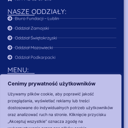
NASZE ODDZIAŁY:
Biuro Fundacji - Lublin
Oddział Zamojski
Oddział Świętokrzyski
Oddział Mazowiecki
Oddział Podkarpacki
MENU:
O Nas
Cenimy prywatność użytkowników
Aktualności
Używamy plików cookie, aby poprawić jakość
Poszukujący pracy
przeglądania, wyświetlać reklamy lub treści
Dla pracodawców
dostosowane do indywidualnych potrzeb użytkowników
oraz analizować ruch na stronie. Kliknięcie przycisku
Nasze działania
„Akceptuj wszystkie” oznacza zgodę na