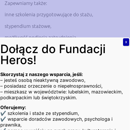
Zapewniamy także:
inne szkolenia przygotowujące do stażu,
stypendium stażowe,
możliwość podjęcia zatrudnienia,
X
Dołącz do Fundacji
zwrot kosztów dojazdu.
Heros!
Więcej informacji uzyskasz dzwoniąc pod numer: 735
398 798
Skorzystaj z naszego wsparcia, jeśli:
Jeżeli jesteś zainteresowany/a udziałem zapraszamy:
– jesteś osobą nieaktywną zawodowo,
– posiadasz orzeczenie o niepełnosprawności,
Z. Krasińskiego 2/23, 20-709 Lublin
– mieszkasz w województwie: lubelskim, mazowieckim,
podkarpackim lub świętokrzyskim.
Chęć wzięcia udziału w projekcie zgłaszać można
Oferujemy:
również pod adresem:
✔ szkolenia i staże ze stypendium,
✔ wsparcie doradców zawodowych, psychologa i
Fundacja Heros:
prawnika,