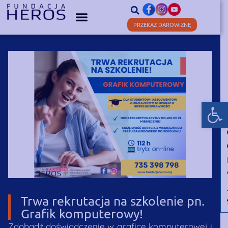
PRZEKAŻ DAROWIZNĘ
Otwórz
Trwa rekrutacja na szkolenie pn.
Grafik komputerowy!
Zdobądź doświadczenie w grafice komputerowej i