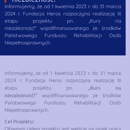
Informujemy, że od 1 kwietnia 2023 r. do 31 marca
2024 r. Fundacja Heros rozpoczyna realizację III
etapu projektu pn. „Kurs na
niezależność!” współfinansowanego ze środków
Państwowego Funduszu Rehabilitacji Osób
Niepełnosprawnych.
Informujemy, że od 1 kwietnia 2023 r. do 31 marca
2024 r. Fundacja Heros rozpoczyna realizację III
etapu projektu pn.
„Kurs na
niezależność!”
współfinansowanego ze środków
Państwowego Funduszu Rehabilitacji Osób
Niepełnosprawnych.
Cel Projektu:
Głównym celem projektu jest wejście na rynek pracy