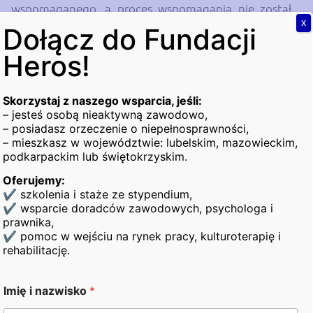
wspomaganego, a proces wspomagania nie został
X
zakończony,
Dołącz do Fundacji
• zamieszkujące na terenie województwa
Heros!
lubelskiego, podkarpackiego, świętokrzyskiego i
mazowieckiego,
• w wieku aktywności zawodowej (tj. osoby, które nie
Skorzystaj z naszego wsparcia, jeśli:
osiągnęły wieku emerytalnego).
– jesteś osobą nieaktywną zawodowo,
– posiadasz orzeczenie o niepełnosprawności,
W ramach projektu Uczestnicy będą mogli
– mieszkasz w województwie: lubelskim, mazowieckim,
podkarpackim lub świętokrzyskim.
skorzystać bezpłatnie
z następujących form wsparcia:
Oferujemy:
✔ szkolenia i staże ze stypendium,
• diagnozie potrzeb i przygotowanie Indywidualnego
✔ wsparcie doradców zawodowych, psychologa i
Planu Działania;
prawnika,
• kryzysowego Punktu Informacji Zawodowej;
✔ pomoc w wejściu na rynek pracy, kulturoterapię i
• treningu rozwoju społeczno-zawodowego;
rehabilitację.
• pośrednictwa pracy;
• poradnictwa prawnego;
Imię i nazwisko
*
• poradnictwa psychologicznego;