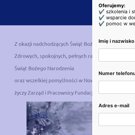
Oferujemy:
✔ szkolenia i s
✔ wsparcie dor
✔ pomoc w wejśc
Imię i nazwisk
Z okazji nadchodzących Świąt Bożego Narodzenia, 
Zdrowych, spokojnych, pełnych radości
Świąt Bożego Narodzenia
N
Numer telefon
u
oraz wszelkiej pomyślności w Nowym Roku
m
e
r
życzy Zarząd i Pracownicy Fundacji Heros
n
a
Adres e-mail
z
w
i
s
k