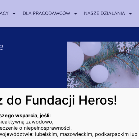
RACY
DLA PRACODAWCÓW
NASZE DZIAŁANIA
e
a
 do Fundacji Heros!
szego wsparcia, jeśli:
 nieaktywną zawodowo,
eczenie o niepełnosprawności,
województwie: lubelskim, mazowieckim, podkarpackim lub 