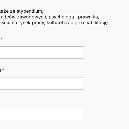
taże ze stypendium,
adców zawodowych, psychologa i prawnika,
iu na rynek pracy, kulturoterapię i rehabilitację.
o
*
życzymy
u
*