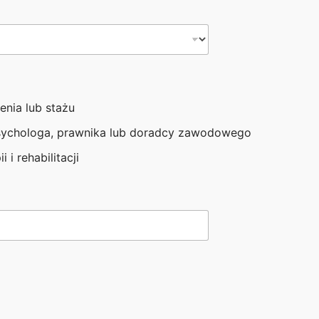
enia lub stażu
sychologa, prawnika lub doradcy zawodowego
i i rehabilitacji
KONTAKTOWE:
NASZE ODDZIAŁY:
122 110
Biuro Fundacji - Lublin
 466 454
Oddział Zamojski
a@fundacjaheros.org
Oddział Świętokrzyski
rasińskiego 2/30, 20-709 Lublin
Oddział Mazowiecki