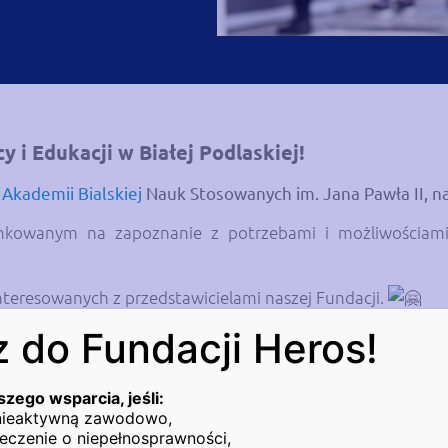
y i Edukacji w Białej Podlaskiej!
ą
Akademii Bialskiej
Nauk Stosowanych im. Jana Pawła II, na 
runkowanym na zapoznanie z potrzebami i możliwościam
nteresowanych z przedstawicielami naszej Fundacji.
 do Fundacji Heros!
b z niepełnosprawnościami.
szego wsparcia, jeśli:
dostępnych ofert pracy i stażu, oraz dostępnych szko
 nieaktywną zawodowo,
eczenie o niepełnosprawności,
ości.