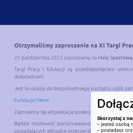
Otrzymaliśmy zaproszenie na XI Targi Prac
21 października 2022 zapraszamy na
Halę Sportow
Targi Pracy i Edukacji są przedsięwzięciem ukie
doświadczeń.
Jest to okazja do bezpośredniego kontaktu osób zai
Dołącz
Fundacja Heros
Zajmujemy się aktywizacją społeczno-zawodową osó
Skorzystaj z na
Będzie możliwość porozmawiania z nami na temat 
– jesteś osobą
– posiadasz orz
posiadających aktualne orzeczenie o niepełnosprawn