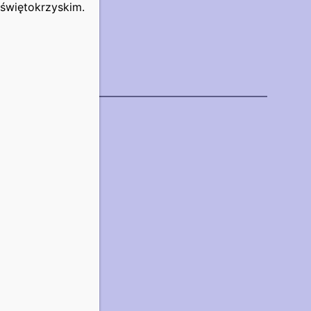
świętokrzyskim.
ej.