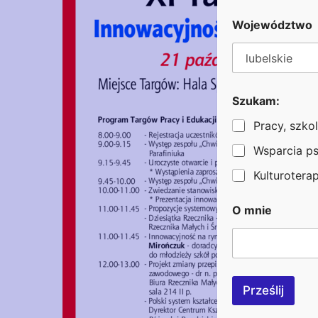
o
n
Województwo
u
I
m
i
ę
e
Szukam:
-
Pracy, szkol
m
a
Wsparcia p
i
l
Kulturoterapi
O mnie
Prześlij