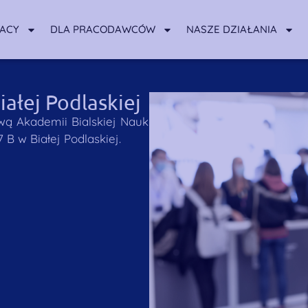
RACY
DLA PRACODAWCÓW
NASZE DZIAŁANIA
iałej Podlaskiej
wą Akademii Bialskiej Nauk
 B w Białej Podlaskiej.