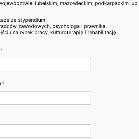
województwie: lubelskim, mazowieckim, podkarpackim lub 
taże ze stypendium,
adców zawodowych, psychologa i prawnika,
iu na rynek pracy, kulturoterapię i rehabilitację.
ch Przedsiębiorców i Starostwo Powiatowe w Białej Podlaski
o
*
u
*