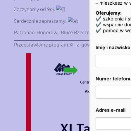
– mieszkasz w 
Zaczynamy od 9ej.
Oferujemy:
✔ szkolenia i s
Serdecznie zapraszamy!
✔ wsparcie dor
✔ pomoc w wejśc
Patronaci Honorowi: Biuro Rzecznika Małych i Średni
Przedstawiamy program XI Targów Pracy i Edukacji:
Imię i nazwisk
Numer telefon
t
Adres e-mail
e
l
e
f