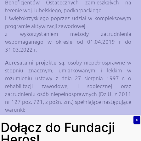
Beneficjentów Ostatecznych zamieszkałych na
terenie woj. lubelskiego, podkarpackiego
i świętokrzyskiego poprzez udział w kompleksowym
programie aktywizacji zawodowej
z wykorzystaniem metody zatrudnienia
wspomaganego w okresie od 01.04.2019 r do
31.03.2022 r.
Adresatami projektu
są:
osoby niepełnosprawne w
stopniu znacznym, umiarkowanym i lekkim w
rozumieniu ustawy z dnia 27 sierpnia 1997 r. o
rehabilitacji zawodowej i społecznej oraz
zatrudnieniu osób niepełnosprawnych (Dz.U. z 2011
nr 127 poz. 721, z poźn. zm.) spełniające następujące
warunki:
X
osoby zamieszkujące na terenie woj.
Dołącz do Fundacji
lubelskiego, podkarpackiego lub
Heros!
świętokrzyskiego w rozumieniu przepisów KC,