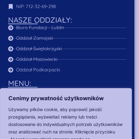
NIP: 712-32-69-298
NASZE ODDZIAŁY:
Biuro Fundacji - Lublin
Oddział Zamojski
Oddział Świętokrzyski
Oddział Mazowiecki
Oddział Podkarpacki
MENU:
O Nas
Cenimy prywatność użytkowników
Aktualności
Używamy plików cookie, aby poprawić jakość
Poszukujący pracy
przeglądania, wyświetlać reklamy lub treści
Dla pracodawców
dostosowane do indywidualnych potrzeb użytkowników
oraz analizować ruch na stronie. Kliknięcie przycisku
Nasze działania