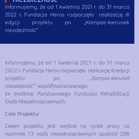
Informujemy, że od 1 kwietnia 2021 r. do 31 marca
2022 r. Fundacja Heros rozpoczęła realizację III
edycji projektu pn. „Kompas-kierunek
niezależność”
Informujemy, że od 1 kwietnia 2021 r. do 31 marca
2022 r. Fundacja Heros rozpoczęła realizację III edycji
projektu pn.
„Kompas-kierunek
współfinansowanego
niezależność”
ze środków Państwowego Funduszu Rehabilitacji
Osób Niepełnosprawnych.
Cele Projektu:
Celem projektu jest wejście na rynek pracy co
najmniej 73 osób niepełnosprawnych spośród 208