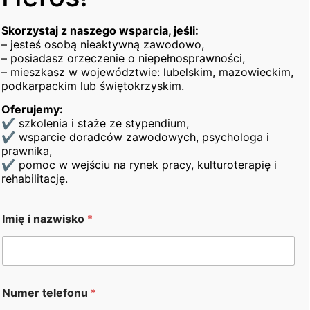
pozostające bez zatrudnienia, oraz osoby
zatrudnione z wykorzystaniem metody
Skorzystaj z naszego wsparcia, jeśli:
zatrudnienie wspomaganego, a proces
– jesteś osobą nieaktywną zawodowo,
– posiadasz orzeczenie o niepełnosprawności,
wspomaganie został zakończony
– mieszkasz w województwie: lubelskim, mazowieckim,
w wieku aktywności zawodowej(tj. osoby, które
podkarpackim lub świętokrzyskim.
nie osiągnęły wieku emerytalnego),
Oferujemy:
W ramach projektu Uczestnicy będą mogli
✔ szkolenia i staże ze stypendium,
skorzystać bezpłatnie
✔ wsparcie doradców zawodowych, psychologa i
z następujących form wsparcia:
prawnika,
✔ pomoc w wejściu na rynek pracy, kulturoterapię i
poradnictwo zawodowe wraz z powstaniem
rehabilitację.
IPD,
n
poradnictwo psychologiczne,
Imię i nazwisko
*
a
trening umiejętności psychospołecznych,
z
poradnictwo prawne,
w
i
szkolenia zawodowe i kursy podnoszące
s
kompetencje zawodowe,
k
Numer telefonu
*
staże zawodowe,
o