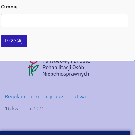
e-mail:
rzeszow@fundacjaheros.org
O mnie
ZAPRASZAMY!
Harmonogram Projektu pn. Kompas- kierunek
niezależność
Prześlij
Regulamin rekrutacji i uczestnictwa
16 kwietnia 2021