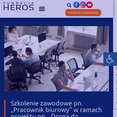
PRZEKAŻ DAROWIZNĘ
Otwórz
Szkolenie zawodowe pn.
„Pracownik biurowy” w ramach
projektu pn. „Droga do