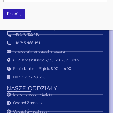
Bezpieczeństwo transakcji zapewnia:
Prześlij
DANE KONTAKTOWE:
+48 570 122 110
+48 745 466 454
fundacja@fundacjaheros.org
ul. Z. Krasińskiego 2/30, 20-709 Lublin
Poniedziałek – Piątek: 8:00 – 16:00
NIP: 712-32-69-298
NASZE ODDZIAŁY:
Biuro Fundacji - Lublin
Oddział Zamojski
Oddział Świętokrzyski