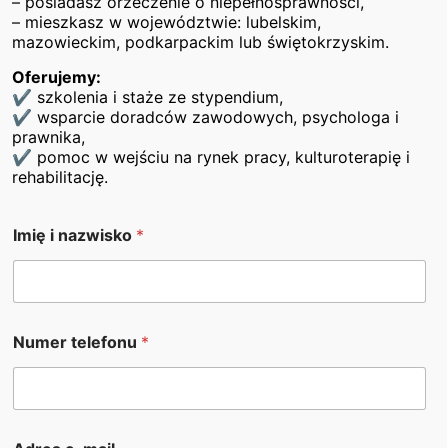
– posiadasz orzeczenie o niepełnosprawności,
Rola informacji w pracy biurowej – pojęcie
– mieszkasz w województwie: lubelskim,
informacji, ochrona informacji
mazowieckim, podkarpackim lub świętokrzyskim.
Organizacja przestrzeni biurowej – pojęcie,
Oferujemy:
lokalizacja biura,
✔ szkolenia i staże ze stypendium,
Rodzaje i charakterystyka spotkań służbowych
✔ wsparcie doradców zawodowych, psychologa i
prawnika,
– harmonogram, przygotowanie, przebieg i
✔ pomoc w wejściu na rynek pracy, kulturoterapię i
realizacja spotkania służbowego
rehabilitację.
Zadania sekretariatu – pojęcie sekretariatu,
współpraca z przełożonym
Imię i nazwisko
*
Formy i rodzaje korespondencji
Bezpieczeństwo korespondencji – zasady
postępowania z korespondencją,
przechowywanie dokumentów zawierających
Numer telefonu
*
dane osobowe
Instrukcja kancelaryjna
Obieg pism w organizacji
Zasad sporządzania pism
m