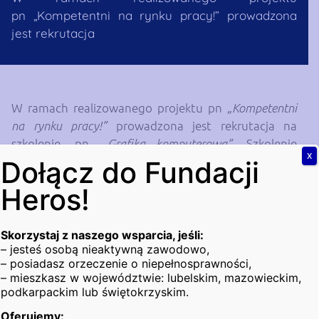
pn „Kompetentni na rynku pracy!” prowadzona
jest rekrutacja
W ramach realizowanego projektu pn
„Kompetentni
prowadzona jest rekrutacja na
na rynku pracy!”
szkolenie, pn.
. Szkolenie
„Grafika komputerowa”
X
będzie obejmowało ok. 105 godzin, każdy z
Dołącz do Fundacji
uczestników otrzyma stypendium szkoleniowe oraz
Heros!
certyfikat potwierdzający nabycie kwalifikacji.
Uczestnicy szkolenia dowiedzą się jak:
Skorzystaj z naszego wsparcia, jeśli:
– jesteś osobą nieaktywną zawodowo,
– przygotować materiały graficzne do druku,
– posiadasz orzeczenie o niepełnosprawności,
– mieszkasz w województwie: lubelskim, mazowieckim,
– opracować graficznie materiały promocyjne i
podkarpackim lub świętokrzyskim.
wizerunkowe,
Oferujemy: