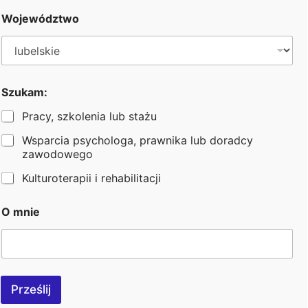
Województwo
27 kwietnia 2020
Szukam:
Pracy, szkolenia lub stażu
Wsparcia psychologa, prawnika lub doradcy
zawodowego
Kulturoterapii i rehabilitacji
O mnie
Bezpieczeństwo transakcji zapewnia:
DANE KONTAKTOWE:
Prześlij
+48 570 122 110