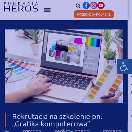
PRZEKAŻ DAROWIZNĘ
Otwórz
Rekrutacja na szkolenie pn.
„Grafika komputerowa”
W ramach realizowanego projektu