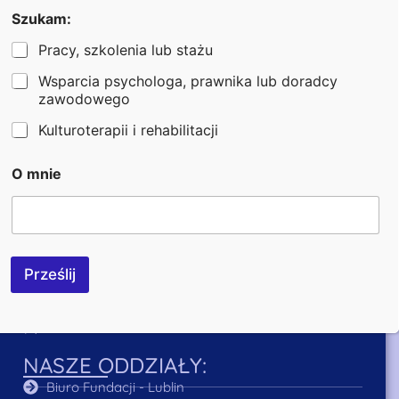
Szukam:
Pracy, szkolenia lub stażu
Wsparcia psychologa, prawnika lub doradcy
Bezpieczeństwo transakcji zapewnia:
zawodowego
Kulturoterapii i rehabilitacji
DANE KONTAKTOWE:
O mnie
+48 570 122 110
+48 745 466 454
fundacja@fundacjaheros.org
ul. Z. Krasińskiego 2/30, 20-709 Lublin
Prześlij
Poniedziałek – Piątek: 8:00 – 16:00
NIP: 712-32-69-298
NASZE ODDZIAŁY:
Biuro Fundacji - Lublin