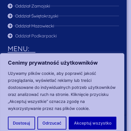
Oddział Zamojski
Oddział Świętokrzyski
Oddział Mazowiecki
Oddział Podkarpacki
MENU:
O Nas
Cenimy prywatność użytkowników
Aktualności
Używamy plików cookie, aby poprawić jakość
Poszukujący pracy
przeglądania, wyświetlać reklamy lub treści
Dla pracodawców
dostosowane do indywidualnych potrzeb użytkowników
oraz analizować ruch na stronie. Kliknięcie przycisku
Nasze działania
„Akceptuj wszystkie” oznacza zgodę na
wykorzystywanie przez nas plików cookie.
Copyright © 2018-2024 Fundacja Heros |
RODO
|
Dostosuj
Odrzucać
Akceptuj wszystko
Oświadczenie w sprawie dostępności
Projekt i realizacja DKRONOS.pl