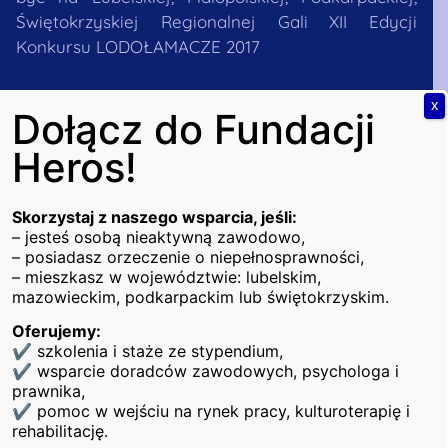
Świętokrzyskiej Regionalnej Gali XII Edycji
Konkursu LODOŁAMACZE 2017
X
Dołącz do Fundacji
18 września Fundacja Heros miała przyjemność być
Heros!
na Lubelskiej, Małopolskiej, Podkarpackiej,
Świętokrzyskiej Regionalnej Gali XII Edycji Konkursu
Skorzystaj z naszego wsparcia, jeśli:
LODOŁAMACZE 2017. Podczas uroczystości zostały
– jesteś osobą nieaktywną zawodowo,
wręczone nagrody pracodawcom, którzy wiedzą, że
– posiadasz orzeczenie o niepełnosprawności,
osoba z niepełnosprawnością może być tak samo
– mieszkasz w województwie: lubelskim,
mazowieckim, podkarpackim lub świętokrzyskim.
wartościowym pracownikiem jak każda inna,
zatrudniają takie osoby, tym samym przełamując
Oferujemy:
bariery i stereotypy.
✔ szkolenia i staże ze stypendium,
✔ wsparcie doradców zawodowych, psychologa i
Wydarzenie miało miejsce w Sali Błękitnej lubelskiego
prawnika,
Urzędu Wojewódzkiego. Uroczyste wręczenie
✔ pomoc w wejściu na rynek pracy, kulturoterapię i
nagród zostało zwieńczone występem
rehabilitację.