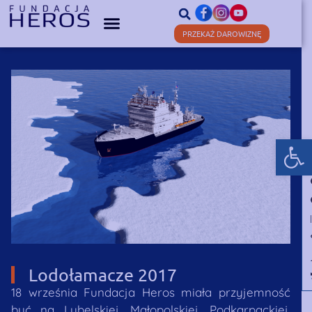
PRZEKAŻ DAROWIZNĘ
Otwórz
Lodołamacze 2017
18 września Fundacja Heros miała przyjemność
być na Lubelskiej, Małopolskiej, Podkarpackiej,